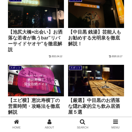
【池尻大橋×出会い】お洒
【中目黒 銭湯】芸能人も
落な若者が集うbar”リバ
お勧めする光明泉を徹底
ーサイドヤオヤ”を徹底解
解説！
説
2021.04.12
2020.10.17
スポット
スポット
【エビ横】恵比寿横丁の
【厳選】中目黒のお洒落
営業時間・攻略法を徹底
な隠れ家的立ち飲み居酒
解説
屋５選
2021.06.02
2021.08.17
HOME
ABOUT
SEARCH
MENU