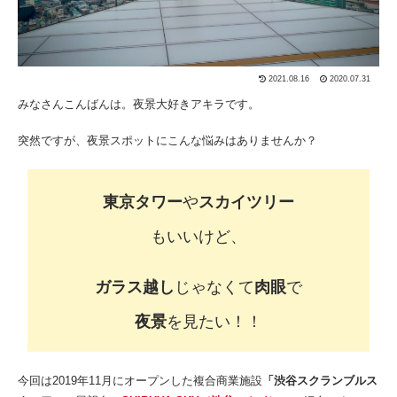
2021.08.16
2020.07.31
みなさんこんばんは。夜景大好きアキラです。
突然ですが、夜景スポットにこんな悩みはありませんか？
東京タワー
や
スカイツリー
もいいけど、
ガラス越し
じゃなくて
肉眼
で
夜景
を見たい！！
今回は2019年11月にオープンした複合商業施設
「渋谷スクランブルス