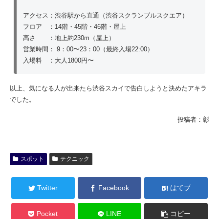
アクセス：渋谷駅から直通（渋谷スクランブルスクエア）
フロア ：14階・45階・46階・屋上
高さ ：地上約230m（屋上）
営業時間： 9：00〜23：00（最終入場22:00）
入場料 ：大人1800円〜
以上、気になる人が出来たら渋谷スカイで告白しようと決めたアキラ
でした。
投稿者：彰
スポット
テクニック
Twitter
Facebook
はてブ
Pocket
LINE
コピー