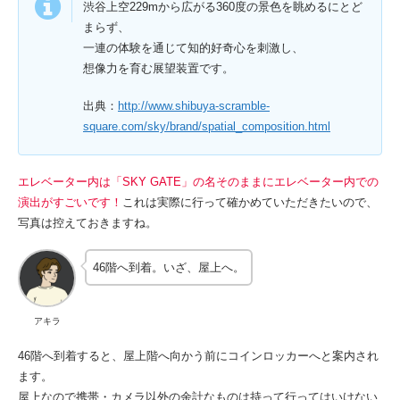
渋谷上空229mから広がる360度の景色を眺めるにとど
まらず、
一連の体験を通じて知的好奇心を刺激し、
想像力を育む展望装置です。
出典：
http://www.shibuya-scramble-
square.com/sky/brand/spatial_composition.html
エレベーター内は「SKY GATE」の名そのままにエレベーター内での
演出がすごいです！
これは実際に行って確かめていただきたいので、
写真は控えておきますね。
46階へ到着。いざ、屋上へ。
アキラ
46階へ到着すると、屋上階へ向かう前にコインロッカーへと案内され
ます。
屋上なので携帯・カメラ以外の余計なものは持って行ってはいけない