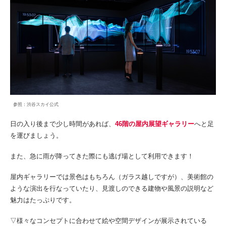
参照：渋谷スカイ公式
日の入り後まで少し時間があれば、
46階の屋内展望ギャラリー
へと足
を運びましょう。
また、急に雨が降ってきた際にも逃げ場として利用できます！
屋内ギャラリーでは景色はもちろん（ガラス越しですが）、美術館の
ような演出を行なっていたり、見渡しのできる建物や風景の説明など
魅力はたっぷりです。
▽様々なコンセプトに合わせて絵や空間デザインが展示されている