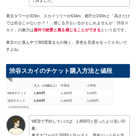
てみました。
東京タワーが333m、スカイツリーが634m、都庁が243mと「高さだけ
では劣るじゃないか？！」感じる方もいるかもしれませんが「渋谷ス
カイ」の魅力は
屋外で絶景と風を感じることができる
という点です。
東京のど真ん中で360度遮るもの無く、景色を見渡せるってエモいで
すよね。
渋谷スカイのチケット購入方法と値段
大人（18歳以上）
中高生
小学生
WEBチケット
1,800円
1,400円
9,00円
当日チケット
2,000円
1,600円
1,000円
※2020年9月時点
WEBで予約していけば、1,800円と思ったより安い印
象。
東京タワーが3,200円と比べると、屋外という点も含