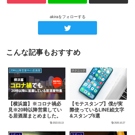
akiraをフォローする
こんな記事もおすすめ
20時以降営業中の居酒屋
テクニック
【横浜篇】※コロナ禍必
【モテスタンプ】僕が実
見※20時以降営業してい
際使っているLINE絵文字
る居酒屋まとめました。
&スタンプ6選
2022.03.13
2020.10.27
スポット
スポット