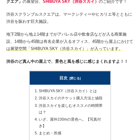
クエア」
の展望台、
SHIBUYA SKY（渋谷スカイ）
のご紹介です！
渋谷スクランブルスクエアは、マークシティーやヒカリエ等とともに
渋谷を賑わす巨大施設。
地下2階から地上14階までがアパレル店や飲食店などが入る商業施
設、14階から45階は有名企業が入るオフィス、
45階から屋上にかけて
は展望空間「SHIBUYA SKY（渋谷スカイ）」が入っています。
渋谷のど真ん中の屋上で、景色と風を感じに感じまくれますよ！！
目次
SHIBUYA SKY（渋谷スカイ）とは
渋谷スカイのチケット購入方法と値段
渋谷スカイを楽しむオススメの時間帯
は？
いざ、屋外230mの景色へ。【写真付
き】
まとめ・所感