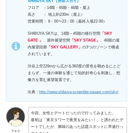
SHIBUYA SKY（渋谷スカイ）
フロア ：14階・45階・46階・屋上
高さ ： 地上約230m（屋上）
営業時間： 9：00〜23：00（最終入場22:00）
SHIBUYA SKYは、14階～45階の移行空間
「SKY
GATE 」
、屋外展望空間
「SKY STAGE」
、46階の屋
内展望回廊
「SKY GALLERY」
の3つのゾーンで構成
されています。
渋谷上空229mから広がる360度の景色を眺めるにとど
まらず、一連の体験を通じて知的好奇心を刺激し、想
像力を育む展望装置です。
出典：
http://www.shibuya-scramble-square.com/sky/
今回、女性とデートだったので行ってみました。
最初は「東京タワーで夜景をみたい！」と誘われたデ
ートでしたが、興味のあった話題スポットに早速行っ
アキラ