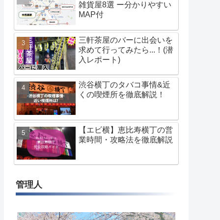
雑貨屋8選 ー分かりやすい
MAP付
三軒茶屋のバーに出会いを
求めて行ってみたら...！(潜
入レポート)
渋谷横丁のタバコ事情&近
くの喫煙所を徹底解説！
【エビ横】恵比寿横丁の営
業時間・攻略法を徹底解説
管理人