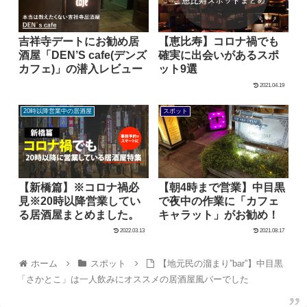
吉祥寺デートにお勧め居
【恵比寿】コロナ禍でも
酒屋「DEN’S cafe(デンズ
確実に出会いがあるスポ
カフェ)」の潜入レビュー
ット9選
2021.04.19
20時以降営業中の居酒屋
スポット
【新橋篇】※コロナ禍必
【朝4時まで営業】中目黒
見※20時以降営業してい
で夜中の作業に「カフェ
る居酒屋まとめました。
キャラット」がお勧め！
2022.03.13
2021.08.17
ホーム
スポット
【地元民の溜まり”bar”】中目黒
「さかとこ」は一人飲みにオススメの居酒屋風バーでした