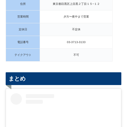
住所
東京都目黒区上目黒２丁目１５−１２
営業時間
夕方〜夜中まで営業
定休日
不定休
電話番号
03-3713-3133
テイクアウト
不可
まとめ