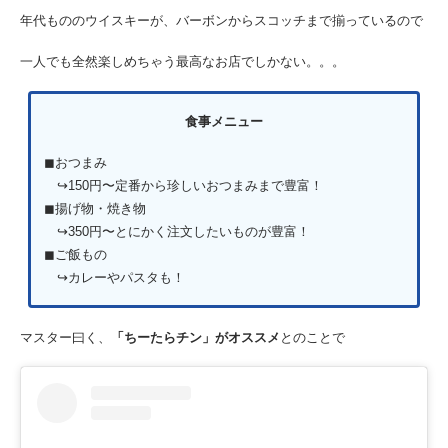
年代もののウイスキーが、バーボンからスコッチまで揃っているので
一人でも全然楽しめちゃう最高なお店でしかない。。。
食事メニュー
◼︎おつまみ
↪︎150円〜定番から珍しいおつまみまで豊富！
◼︎揚げ物・焼き物
↪︎350円〜とにかく注文したいものが豊富！
◼︎ご飯もの
↪︎カレーやパスタも！
マスター曰く、
「ちーたらチン」がオススメ
とのことで