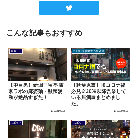
こんな記事もおすすめ
スポット
20時以降営業中の居酒屋
【中目黒】新潟三宝亭 東
【秋葉原篇】※コロナ禍
京ラボの麻婆麺・酸辣湯
必見※20時以降営業して
麺が絶品すぎた！
いる居酒屋まとめまし
た。
2021.08.16
2022.03.13
スポット
スポット