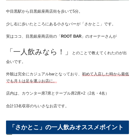
中目黒駅から目黒銀座商店街を歩いて5分。
少し右に歩いたところにある小さなバーが「さかとこ」です。
実はココ、目黒銀座商店街の「
ROOT BAR
」のオーナーさんが
「一人飲みなら
！
」
とのことで教えてくれたのが出
会いです。
外観は完全にカジュアルbarとなっており、
初めて入店した時から最低
でも月１は足を運ぶお店に。
店内は、カウンター席7席とテーブル席2席×2（2名・4名）
合計13名収容のちいさなお店です。
「さかとこ」の一人飲みオススメポイント