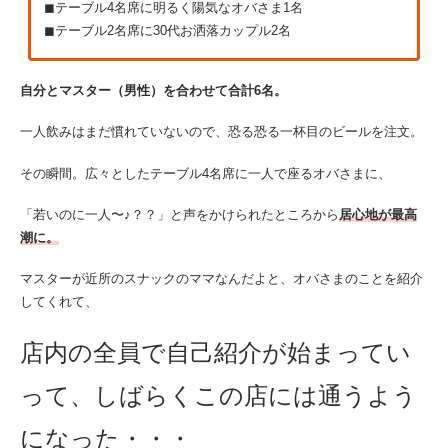
◼︎テーブル4名席に明るく陽気なオバさま1名
◼︎テーブル2名席に30代お洒落カップル2名
自分とマスター（男性）を合わせて合計6名。
一人飲みはまだ慣れていないので、恐る恐る一杯目のビールを注文。
その瞬間。広々としたテーブル4名席に一人で座るオバさまに、
「若いのに一人〜♪？？」と声をかけられたところから
居心地が最高
潮に。
マスターが近所のスナックのママなんだよと、オバさまのことを紹介
してくれて、
店内の全員で自己紹介が始まってい
って、しばらくこの店には通うよう
になった・・・